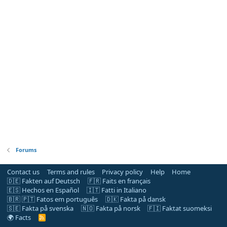
Forums
Contact us
Terms and rules
Privacy policy
Help
Home
🇩🇪 Fakten auf Deutsch
🇫🇷 Faits en français
🇪🇸 Hechos en Español
🇮🇹 Fatti in Italiano
🇧🇷 🇵🇹 Fatos em português
🇩🇰 Fakta på dansk
🇸🇪 Fakta på svenska
🇳🇴 Fakta på norsk
🇫🇮 Faktat suomeksi
🌍 Facts
R
S