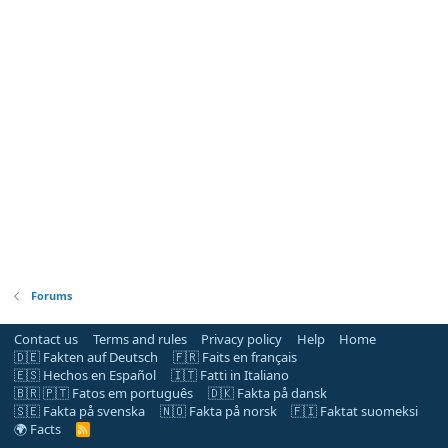
Forums
Contact us
Terms and rules
Privacy policy
Help
Home
🇩🇪 Fakten auf Deutsch
🇫🇷 Faits en français
🇪🇸 Hechos en Español
🇮🇹 Fatti in Italiano
🇧🇷 🇵🇹 Fatos em português
🇩🇰 Fakta på dansk
🇸🇪 Fakta på svenska
🇳🇴 Fakta på norsk
🇫🇮 Faktat suomeksi
🌍 Facts
R
S