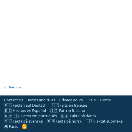
Forums
Contact us
Terms and rules
Privacy policy
Help
Home
🇩🇪 Fakten auf Deutsch
🇫🇷 Faits en français
🇪🇸 Hechos en Español
🇮🇹 Fatti in Italiano
🇧🇷 🇵🇹 Fatos em português
🇩🇰 Fakta på dansk
🇸🇪 Fakta på svenska
🇳🇴 Fakta på norsk
🇫🇮 Faktat suomeksi
🌍 Facts
R
S