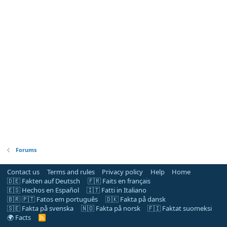
Forums
Contact us
Terms and rules
Privacy policy
Help
Home
🇩🇪 Fakten auf Deutsch
🇫🇷 Faits en français
🇪🇸 Hechos en Español
🇮🇹 Fatti in Italiano
🇧🇷 🇵🇹 Fatos em português
🇩🇰 Fakta på dansk
🇸🇪 Fakta på svenska
🇳🇴 Fakta på norsk
🇫🇮 Faktat suomeksi
🌍 Facts
R
S