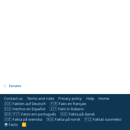
Forums
Contact us
Terms and rules
Privacy policy
Help
Home
🇩🇪 Fakten auf Deutsch
🇫🇷 Faits en français
🇪🇸 Hechos en Español
🇮🇹 Fatti in Italiano
🇧🇷 🇵🇹 Fatos em português
🇩🇰 Fakta på dansk
🇸🇪 Fakta på svenska
🇳🇴 Fakta på norsk
🇫🇮 Faktat suomeksi
🌍 Facts
R
S