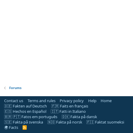
Forums
Contact us
Terms and rules
Privacy policy
Help
Home
🇩🇪 Fakten auf Deutsch
🇫🇷 Faits en français
🇪🇸 Hechos en Español
🇮🇹 Fatti in Italiano
🇧🇷 🇵🇹 Fatos em português
🇩🇰 Fakta på dansk
🇸🇪 Fakta på svenska
🇳🇴 Fakta på norsk
🇫🇮 Faktat suomeksi
🌍 Facts
R
S