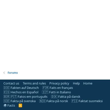
Forums
Contact us
Terms and rules
Privacy policy
Help
Home
🇩🇪 Fakten auf Deutsch
🇫🇷 Faits en français
🇪🇸 Hechos en Español
🇮🇹 Fatti in Italiano
🇧🇷 🇵🇹 Fatos em português
🇩🇰 Fakta på dansk
🇸🇪 Fakta på svenska
🇳🇴 Fakta på norsk
🇫🇮 Faktat suomeksi
🌍 Facts
R
S