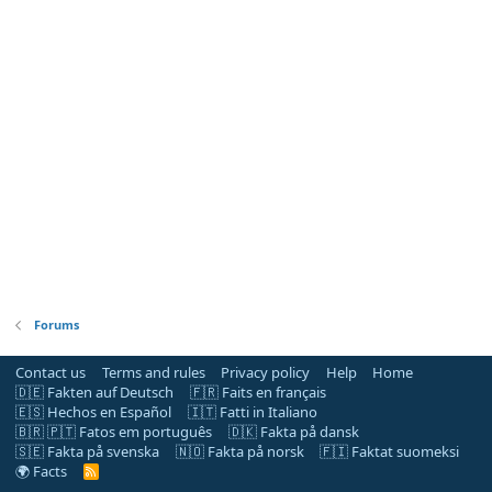
Forums
Contact us
Terms and rules
Privacy policy
Help
Home
🇩🇪 Fakten auf Deutsch
🇫🇷 Faits en français
🇪🇸 Hechos en Español
🇮🇹 Fatti in Italiano
🇧🇷 🇵🇹 Fatos em português
🇩🇰 Fakta på dansk
🇸🇪 Fakta på svenska
🇳🇴 Fakta på norsk
🇫🇮 Faktat suomeksi
🌍 Facts
R
S