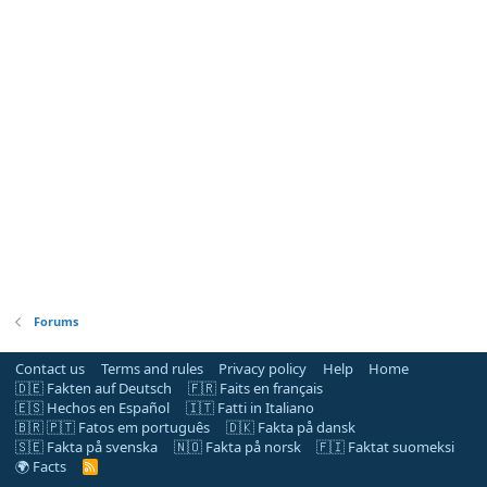
Forums
Contact us
Terms and rules
Privacy policy
Help
Home
🇩🇪 Fakten auf Deutsch
🇫🇷 Faits en français
🇪🇸 Hechos en Español
🇮🇹 Fatti in Italiano
🇧🇷 🇵🇹 Fatos em português
🇩🇰 Fakta på dansk
🇸🇪 Fakta på svenska
🇳🇴 Fakta på norsk
🇫🇮 Faktat suomeksi
🌍 Facts
R
S