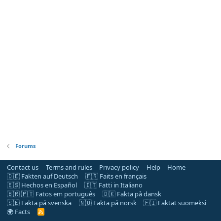
Forums
Contact us
Terms and rules
Privacy policy
Help
Home
🇩🇪 Fakten auf Deutsch
🇫🇷 Faits en français
🇪🇸 Hechos en Español
🇮🇹 Fatti in Italiano
🇧🇷 🇵🇹 Fatos em português
🇩🇰 Fakta på dansk
🇸🇪 Fakta på svenska
🇳🇴 Fakta på norsk
🇫🇮 Faktat suomeksi
🌍 Facts
R
S