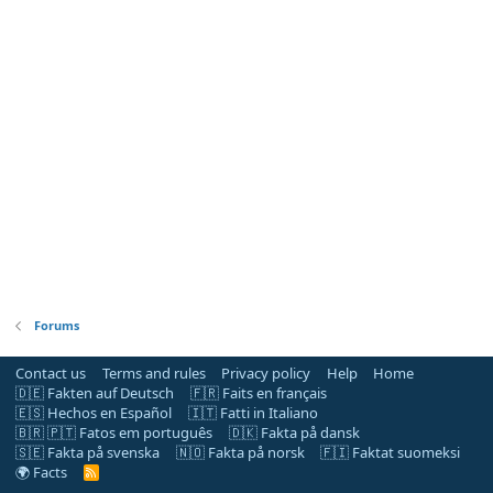
Forums
Contact us
Terms and rules
Privacy policy
Help
Home
🇩🇪 Fakten auf Deutsch
🇫🇷 Faits en français
🇪🇸 Hechos en Español
🇮🇹 Fatti in Italiano
🇧🇷 🇵🇹 Fatos em português
🇩🇰 Fakta på dansk
🇸🇪 Fakta på svenska
🇳🇴 Fakta på norsk
🇫🇮 Faktat suomeksi
🌍 Facts
R
S