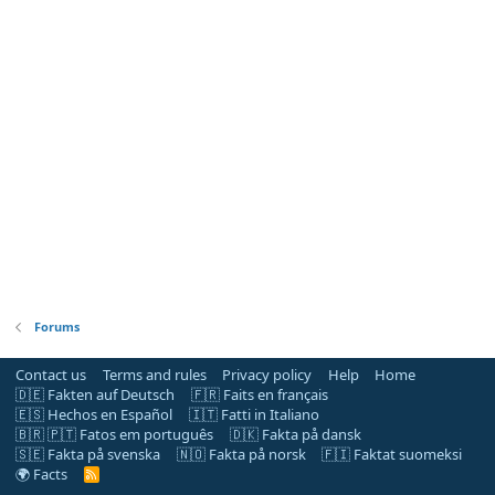
Forums
Contact us
Terms and rules
Privacy policy
Help
Home
🇩🇪 Fakten auf Deutsch
🇫🇷 Faits en français
🇪🇸 Hechos en Español
🇮🇹 Fatti in Italiano
🇧🇷 🇵🇹 Fatos em português
🇩🇰 Fakta på dansk
🇸🇪 Fakta på svenska
🇳🇴 Fakta på norsk
🇫🇮 Faktat suomeksi
🌍 Facts
R
S