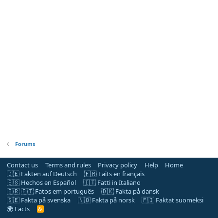
Forums
Contact us
Terms and rules
Privacy policy
Help
Home
🇩🇪 Fakten auf Deutsch
🇫🇷 Faits en français
🇪🇸 Hechos en Español
🇮🇹 Fatti in Italiano
🇧🇷 🇵🇹 Fatos em português
🇩🇰 Fakta på dansk
🇸🇪 Fakta på svenska
🇳🇴 Fakta på norsk
🇫🇮 Faktat suomeksi
🌍 Facts
R
S