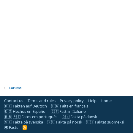
Forums
Contact us
Terms and rules
Privacy policy
Help
Home
🇩🇪 Fakten auf Deutsch
🇫🇷 Faits en français
🇪🇸 Hechos en Español
🇮🇹 Fatti in Italiano
🇧🇷 🇵🇹 Fatos em português
🇩🇰 Fakta på dansk
🇸🇪 Fakta på svenska
🇳🇴 Fakta på norsk
🇫🇮 Faktat suomeksi
🌍 Facts
R
S