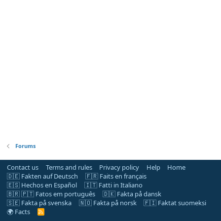
Forums
Contact us
Terms and rules
Privacy policy
Help
Home
🇩🇪 Fakten auf Deutsch
🇫🇷 Faits en français
🇪🇸 Hechos en Español
🇮🇹 Fatti in Italiano
🇧🇷 🇵🇹 Fatos em português
🇩🇰 Fakta på dansk
🇸🇪 Fakta på svenska
🇳🇴 Fakta på norsk
🇫🇮 Faktat suomeksi
🌍 Facts
R
S