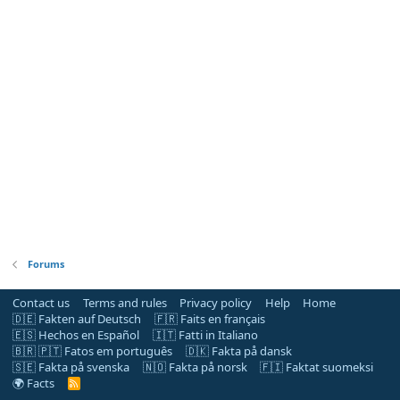
Forums
Contact us
Terms and rules
Privacy policy
Help
Home
🇩🇪 Fakten auf Deutsch
🇫🇷 Faits en français
🇪🇸 Hechos en Español
🇮🇹 Fatti in Italiano
🇧🇷 🇵🇹 Fatos em português
🇩🇰 Fakta på dansk
🇸🇪 Fakta på svenska
🇳🇴 Fakta på norsk
🇫🇮 Faktat suomeksi
🌍 Facts
R
S