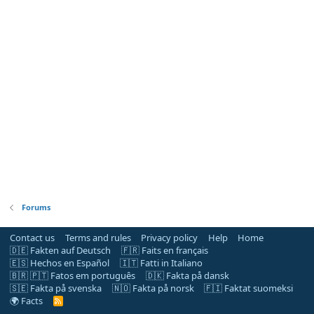
Forums
Contact us
Terms and rules
Privacy policy
Help
Home
🇩🇪 Fakten auf Deutsch
🇫🇷 Faits en français
🇪🇸 Hechos en Español
🇮🇹 Fatti in Italiano
🇧🇷 🇵🇹 Fatos em português
🇩🇰 Fakta på dansk
🇸🇪 Fakta på svenska
🇳🇴 Fakta på norsk
🇫🇮 Faktat suomeksi
🌍 Facts
R
S