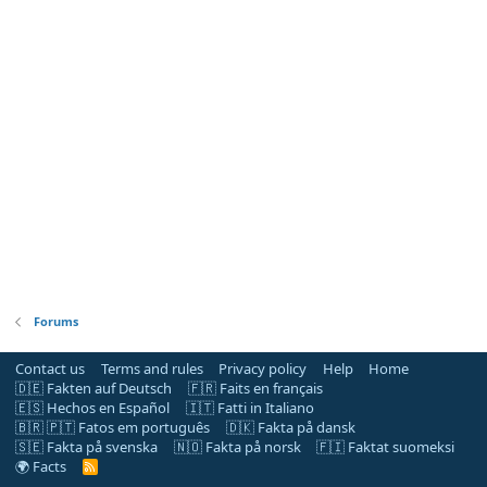
Forums
Contact us
Terms and rules
Privacy policy
Help
Home
🇩🇪 Fakten auf Deutsch
🇫🇷 Faits en français
🇪🇸 Hechos en Español
🇮🇹 Fatti in Italiano
🇧🇷 🇵🇹 Fatos em português
🇩🇰 Fakta på dansk
🇸🇪 Fakta på svenska
🇳🇴 Fakta på norsk
🇫🇮 Faktat suomeksi
🌍 Facts
R
S