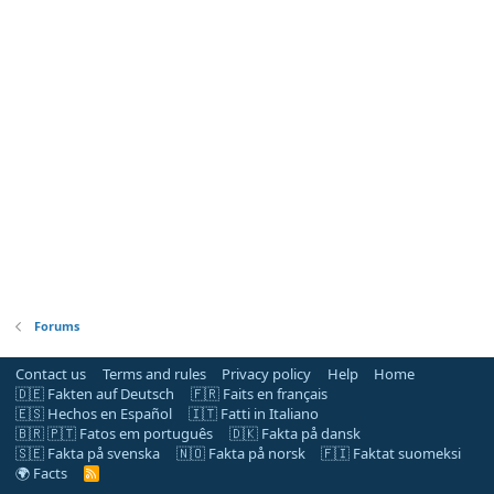
Forums
Contact us
Terms and rules
Privacy policy
Help
Home
🇩🇪 Fakten auf Deutsch
🇫🇷 Faits en français
🇪🇸 Hechos en Español
🇮🇹 Fatti in Italiano
🇧🇷 🇵🇹 Fatos em português
🇩🇰 Fakta på dansk
🇸🇪 Fakta på svenska
🇳🇴 Fakta på norsk
🇫🇮 Faktat suomeksi
🌍 Facts
R
S