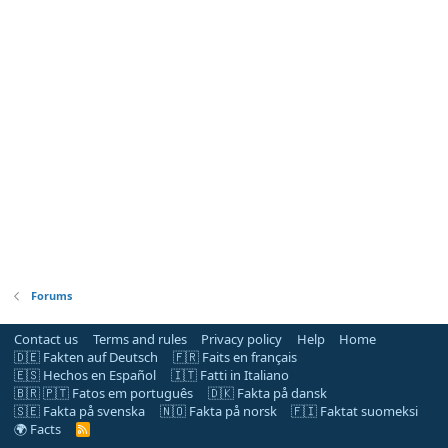
Forums
Contact us
Terms and rules
Privacy policy
Help
Home
🇩🇪 Fakten auf Deutsch
🇫🇷 Faits en français
🇪🇸 Hechos en Español
🇮🇹 Fatti in Italiano
🇧🇷 🇵🇹 Fatos em português
🇩🇰 Fakta på dansk
🇸🇪 Fakta på svenska
🇳🇴 Fakta på norsk
🇫🇮 Faktat suomeksi
🌍 Facts
R
S