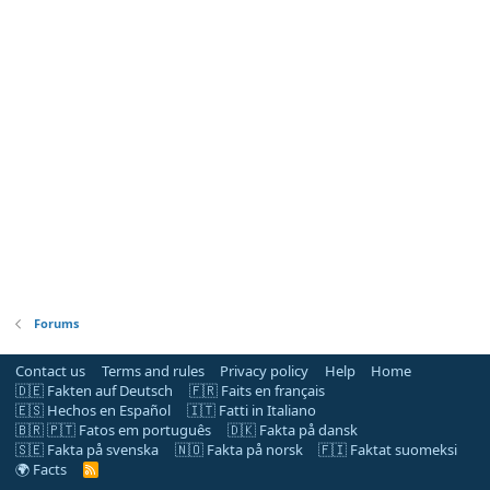
Forums
Contact us
Terms and rules
Privacy policy
Help
Home
🇩🇪 Fakten auf Deutsch
🇫🇷 Faits en français
🇪🇸 Hechos en Español
🇮🇹 Fatti in Italiano
🇧🇷 🇵🇹 Fatos em português
🇩🇰 Fakta på dansk
🇸🇪 Fakta på svenska
🇳🇴 Fakta på norsk
🇫🇮 Faktat suomeksi
🌍 Facts
R
S