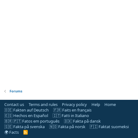
Forums
Contact us
Terms and rules
Privacy policy
Help
Home
🇩🇪 Fakten auf Deutsch
🇫🇷 Faits en français
🇪🇸 Hechos en Español
🇮🇹 Fatti in Italiano
🇧🇷 🇵🇹 Fatos em português
🇩🇰 Fakta på dansk
🇸🇪 Fakta på svenska
🇳🇴 Fakta på norsk
🇫🇮 Faktat suomeksi
🌍 Facts
R
S