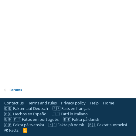
Forums
Contact us
Terms and rules
Privacy policy
Help
Home
🇩🇪 Fakten auf Deutsch
🇫🇷 Faits en français
🇪🇸 Hechos en Español
🇮🇹 Fatti in Italiano
🇧🇷 🇵🇹 Fatos em português
🇩🇰 Fakta på dansk
🇸🇪 Fakta på svenska
🇳🇴 Fakta på norsk
🇫🇮 Faktat suomeksi
🌍 Facts
R
S