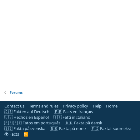
Forums
Contact us
Terms and rules
Privacy policy
Help
Home
🇩🇪 Fakten auf Deutsch
🇫🇷 Faits en français
🇪🇸 Hechos en Español
🇮🇹 Fatti in Italiano
🇧🇷 🇵🇹 Fatos em português
🇩🇰 Fakta på dansk
🇸🇪 Fakta på svenska
🇳🇴 Fakta på norsk
🇫🇮 Faktat suomeksi
🌍 Facts
R
S