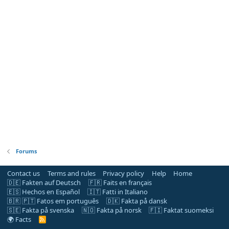
Forums
Contact us
Terms and rules
Privacy policy
Help
Home
🇩🇪 Fakten auf Deutsch
🇫🇷 Faits en français
🇪🇸 Hechos en Español
🇮🇹 Fatti in Italiano
🇧🇷 🇵🇹 Fatos em português
🇩🇰 Fakta på dansk
🇸🇪 Fakta på svenska
🇳🇴 Fakta på norsk
🇫🇮 Faktat suomeksi
🌍 Facts
R
S