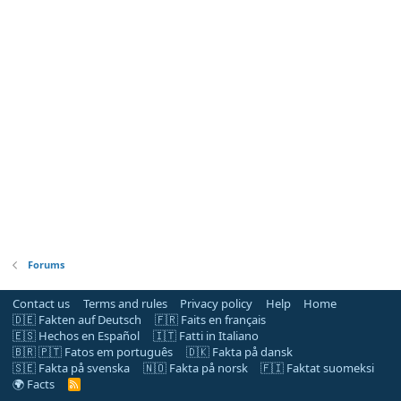
Forums
Contact us
Terms and rules
Privacy policy
Help
Home
🇩🇪 Fakten auf Deutsch
🇫🇷 Faits en français
🇪🇸 Hechos en Español
🇮🇹 Fatti in Italiano
🇧🇷 🇵🇹 Fatos em português
🇩🇰 Fakta på dansk
🇸🇪 Fakta på svenska
🇳🇴 Fakta på norsk
🇫🇮 Faktat suomeksi
🌍 Facts
R
S