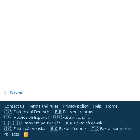
Forums
Contact us
Terms and rules
Privacy policy
Help
Home
🇩🇪 Fakten auf Deutsch
🇫🇷 Faits en français
🇪🇸 Hechos en Español
🇮🇹 Fatti in Italiano
🇧🇷 🇵🇹 Fatos em português
🇩🇰 Fakta på dansk
🇸🇪 Fakta på svenska
🇳🇴 Fakta på norsk
🇫🇮 Faktat suomeksi
🌍 Facts
R
S