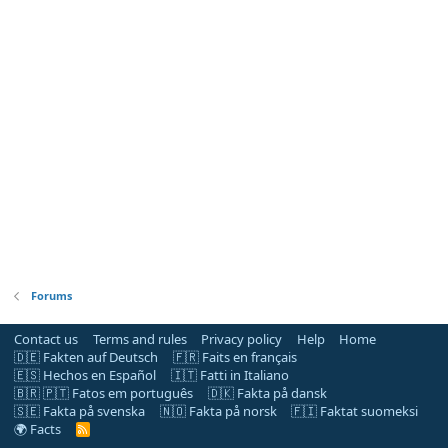
Forums
Contact us
Terms and rules
Privacy policy
Help
Home
🇩🇪 Fakten auf Deutsch
🇫🇷 Faits en français
🇪🇸 Hechos en Español
🇮🇹 Fatti in Italiano
🇧🇷 🇵🇹 Fatos em português
🇩🇰 Fakta på dansk
🇸🇪 Fakta på svenska
🇳🇴 Fakta på norsk
🇫🇮 Faktat suomeksi
🌍 Facts
R
S