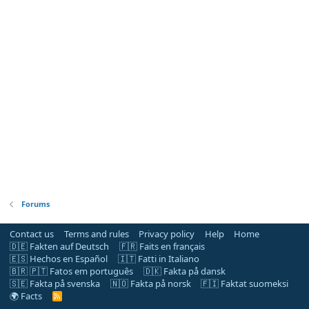
Forums
Contact us
Terms and rules
Privacy policy
Help
Home
🇩🇪 Fakten auf Deutsch
🇫🇷 Faits en français
🇪🇸 Hechos en Español
🇮🇹 Fatti in Italiano
🇧🇷 🇵🇹 Fatos em português
🇩🇰 Fakta på dansk
🇸🇪 Fakta på svenska
🇳🇴 Fakta på norsk
🇫🇮 Faktat suomeksi
🌍 Facts
R
S