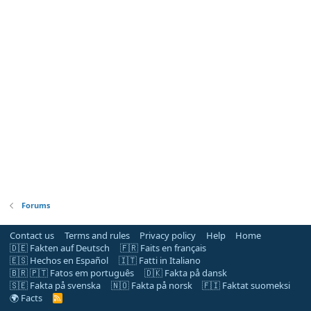
Forums
Contact us
Terms and rules
Privacy policy
Help
Home
🇩🇪 Fakten auf Deutsch
🇫🇷 Faits en français
🇪🇸 Hechos en Español
🇮🇹 Fatti in Italiano
🇧🇷 🇵🇹 Fatos em português
🇩🇰 Fakta på dansk
🇸🇪 Fakta på svenska
🇳🇴 Fakta på norsk
🇫🇮 Faktat suomeksi
🌍 Facts
R
S