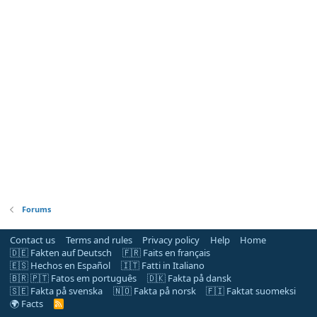
Forums
Contact us
Terms and rules
Privacy policy
Help
Home
🇩🇪 Fakten auf Deutsch
🇫🇷 Faits en français
🇪🇸 Hechos en Español
🇮🇹 Fatti in Italiano
🇧🇷 🇵🇹 Fatos em português
🇩🇰 Fakta på dansk
🇸🇪 Fakta på svenska
🇳🇴 Fakta på norsk
🇫🇮 Faktat suomeksi
🌍 Facts
R
S