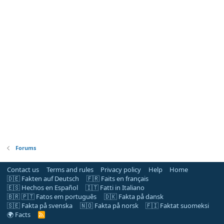
Forums
Contact us
Terms and rules
Privacy policy
Help
Home
🇩🇪 Fakten auf Deutsch
🇫🇷 Faits en français
🇪🇸 Hechos en Español
🇮🇹 Fatti in Italiano
🇧🇷 🇵🇹 Fatos em português
🇩🇰 Fakta på dansk
🇸🇪 Fakta på svenska
🇳🇴 Fakta på norsk
🇫🇮 Faktat suomeksi
🌍 Facts
R
S