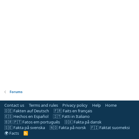
Forums
Contact us
Terms and rules
Privacy policy
Help
Home
🇩🇪 Fakten auf Deutsch
🇫🇷 Faits en français
🇪🇸 Hechos en Español
🇮🇹 Fatti in Italiano
🇧🇷 🇵🇹 Fatos em português
🇩🇰 Fakta på dansk
🇸🇪 Fakta på svenska
🇳🇴 Fakta på norsk
🇫🇮 Faktat suomeksi
🌍 Facts
R
S