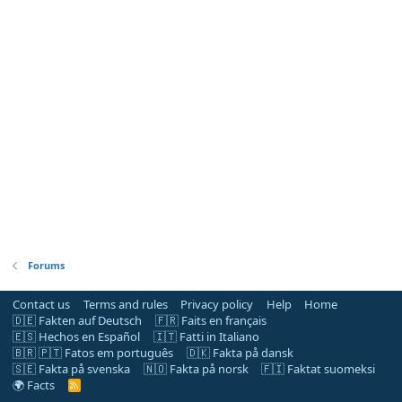
Forums
Contact us
Terms and rules
Privacy policy
Help
Home
🇩🇪 Fakten auf Deutsch
🇫🇷 Faits en français
🇪🇸 Hechos en Español
🇮🇹 Fatti in Italiano
🇧🇷 🇵🇹 Fatos em português
🇩🇰 Fakta på dansk
🇸🇪 Fakta på svenska
🇳🇴 Fakta på norsk
🇫🇮 Faktat suomeksi
🌍 Facts
R
S