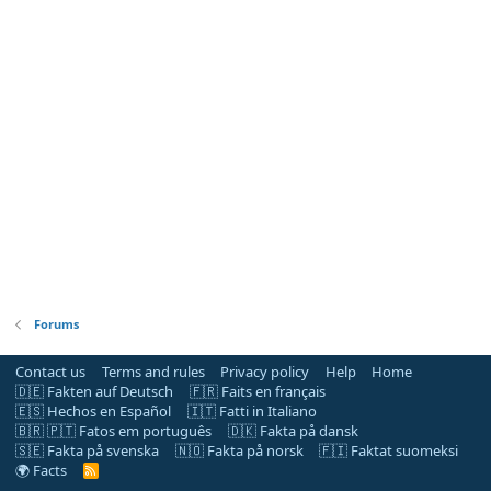
Forums
Contact us
Terms and rules
Privacy policy
Help
Home
🇩🇪 Fakten auf Deutsch
🇫🇷 Faits en français
🇪🇸 Hechos en Español
🇮🇹 Fatti in Italiano
🇧🇷 🇵🇹 Fatos em português
🇩🇰 Fakta på dansk
🇸🇪 Fakta på svenska
🇳🇴 Fakta på norsk
🇫🇮 Faktat suomeksi
🌍 Facts
R
S