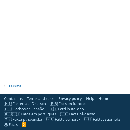
Forums
Contact us
Terms and rules
Privacy policy
Help
Home
🇩🇪 Fakten auf Deutsch
🇫🇷 Faits en français
🇪🇸 Hechos en Español
🇮🇹 Fatti in Italiano
🇧🇷 🇵🇹 Fatos em português
🇩🇰 Fakta på dansk
🇸🇪 Fakta på svenska
🇳🇴 Fakta på norsk
🇫🇮 Faktat suomeksi
🌍 Facts
R
S