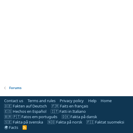
Forums
Contact us
Terms and rules
Privacy policy
Help
Home
🇩🇪 Fakten auf Deutsch
🇫🇷 Faits en français
🇪🇸 Hechos en Español
🇮🇹 Fatti in Italiano
🇧🇷 🇵🇹 Fatos em português
🇩🇰 Fakta på dansk
🇸🇪 Fakta på svenska
🇳🇴 Fakta på norsk
🇫🇮 Faktat suomeksi
🌍 Facts
R
S