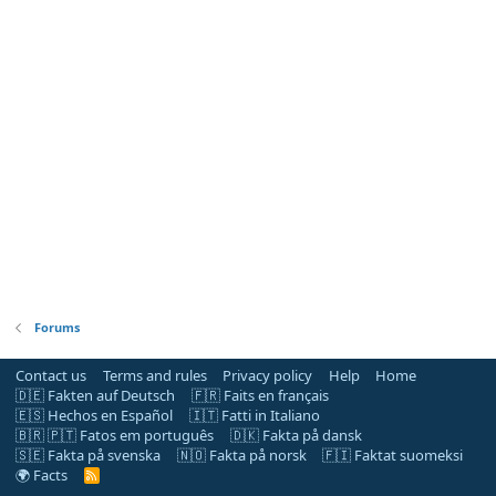
Forums
Contact us
Terms and rules
Privacy policy
Help
Home
🇩🇪 Fakten auf Deutsch
🇫🇷 Faits en français
🇪🇸 Hechos en Español
🇮🇹 Fatti in Italiano
🇧🇷 🇵🇹 Fatos em português
🇩🇰 Fakta på dansk
🇸🇪 Fakta på svenska
🇳🇴 Fakta på norsk
🇫🇮 Faktat suomeksi
🌍 Facts
R
S