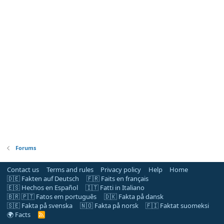
Forums
Contact us
Terms and rules
Privacy policy
Help
Home
🇩🇪 Fakten auf Deutsch
🇫🇷 Faits en français
🇪🇸 Hechos en Español
🇮🇹 Fatti in Italiano
🇧🇷 🇵🇹 Fatos em português
🇩🇰 Fakta på dansk
🇸🇪 Fakta på svenska
🇳🇴 Fakta på norsk
🇫🇮 Faktat suomeksi
🌍 Facts
R
S