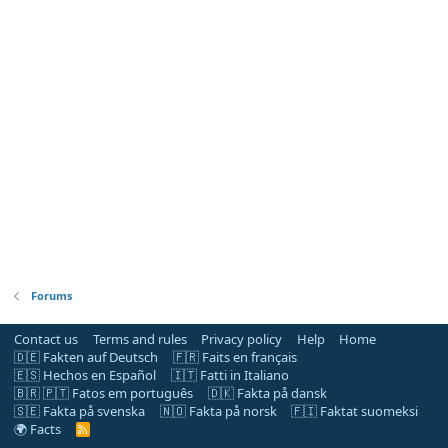
Forums
Contact us
Terms and rules
Privacy policy
Help
Home
🇩🇪 Fakten auf Deutsch
🇫🇷 Faits en français
🇪🇸 Hechos en Español
🇮🇹 Fatti in Italiano
🇧🇷 🇵🇹 Fatos em português
🇩🇰 Fakta på dansk
🇸🇪 Fakta på svenska
🇳🇴 Fakta på norsk
🇫🇮 Faktat suomeksi
🌍 Facts
R
S