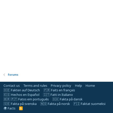
Forums
Contact us
Terms and rules
Privacy policy
Help
Home
🇩🇪 Fakten auf Deutsch
🇫🇷 Faits en français
🇪🇸 Hechos en Español
🇮🇹 Fatti in Italiano
🇧🇷 🇵🇹 Fatos em português
🇩🇰 Fakta på dansk
🇸🇪 Fakta på svenska
🇳🇴 Fakta på norsk
🇫🇮 Faktat suomeksi
🌍 Facts
R
S