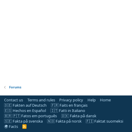
Forums
Contact us
Terms and rules
Privacy policy
Help
Home
🇩🇪 Fakten auf Deutsch
🇫🇷 Faits en français
🇪🇸 Hechos en Español
🇮🇹 Fatti in Italiano
🇧🇷 🇵🇹 Fatos em português
🇩🇰 Fakta på dansk
🇸🇪 Fakta på svenska
🇳🇴 Fakta på norsk
🇫🇮 Faktat suomeksi
🌍 Facts
R
S