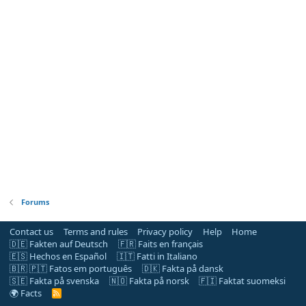
Forums
Contact us
Terms and rules
Privacy policy
Help
Home
🇩🇪 Fakten auf Deutsch
🇫🇷 Faits en français
🇪🇸 Hechos en Español
🇮🇹 Fatti in Italiano
🇧🇷 🇵🇹 Fatos em português
🇩🇰 Fakta på dansk
🇸🇪 Fakta på svenska
🇳🇴 Fakta på norsk
🇫🇮 Faktat suomeksi
🌍 Facts
R
S