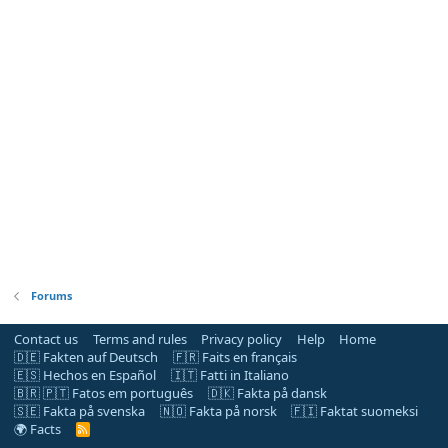
Forums
Contact us
Terms and rules
Privacy policy
Help
Home
🇩🇪 Fakten auf Deutsch
🇫🇷 Faits en français
🇪🇸 Hechos en Español
🇮🇹 Fatti in Italiano
🇧🇷 🇵🇹 Fatos em português
🇩🇰 Fakta på dansk
🇸🇪 Fakta på svenska
🇳🇴 Fakta på norsk
🇫🇮 Faktat suomeksi
🌍 Facts
R
S