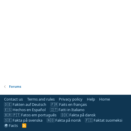
Forums
Contact us
Terms and rules
Privacy policy
Help
Home
🇩🇪 Fakten auf Deutsch
🇫🇷 Faits en français
🇪🇸 Hechos en Español
🇮🇹 Fatti in Italiano
🇧🇷 🇵🇹 Fatos em português
🇩🇰 Fakta på dansk
🇸🇪 Fakta på svenska
🇳🇴 Fakta på norsk
🇫🇮 Faktat suomeksi
🌍 Facts
R
S