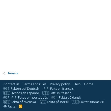
Forums
Contact us
Terms and rules
Privacy policy
Help
Home
🇩🇪 Fakten auf Deutsch
🇫🇷 Faits en français
🇪🇸 Hechos en Español
🇮🇹 Fatti in Italiano
🇧🇷 🇵🇹 Fatos em português
🇩🇰 Fakta på dansk
🇸🇪 Fakta på svenska
🇳🇴 Fakta på norsk
🇫🇮 Faktat suomeksi
🌍 Facts
R
S