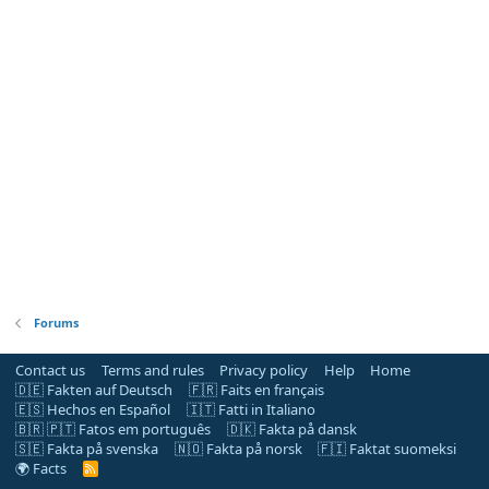
Forums
Contact us
Terms and rules
Privacy policy
Help
Home
🇩🇪 Fakten auf Deutsch
🇫🇷 Faits en français
🇪🇸 Hechos en Español
🇮🇹 Fatti in Italiano
🇧🇷 🇵🇹 Fatos em português
🇩🇰 Fakta på dansk
🇸🇪 Fakta på svenska
🇳🇴 Fakta på norsk
🇫🇮 Faktat suomeksi
🌍 Facts
R
S