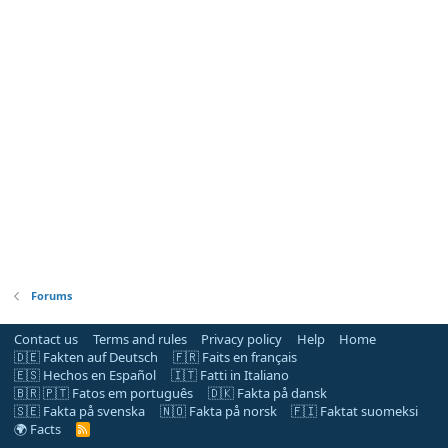
Forums
Contact us
Terms and rules
Privacy policy
Help
Home
🇩🇪 Fakten auf Deutsch
🇫🇷 Faits en français
🇪🇸 Hechos en Español
🇮🇹 Fatti in Italiano
🇧🇷 🇵🇹 Fatos em português
🇩🇰 Fakta på dansk
🇸🇪 Fakta på svenska
🇳🇴 Fakta på norsk
🇫🇮 Faktat suomeksi
🌍 Facts
R
S