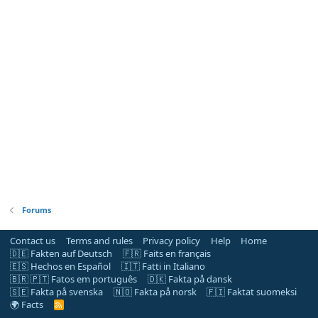
Forums
Contact us
Terms and rules
Privacy policy
Help
Home
🇩🇪 Fakten auf Deutsch
🇫🇷 Faits en français
🇪🇸 Hechos en Español
🇮🇹 Fatti in Italiano
🇧🇷 🇵🇹 Fatos em português
🇩🇰 Fakta på dansk
🇸🇪 Fakta på svenska
🇳🇴 Fakta på norsk
🇫🇮 Faktat suomeksi
🌍 Facts
R
S