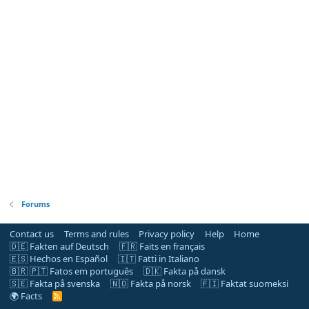
Forums
Contact us
Terms and rules
Privacy policy
Help
Home
🇩🇪 Fakten auf Deutsch
🇫🇷 Faits en français
🇪🇸 Hechos en Español
🇮🇹 Fatti in Italiano
🇧🇷 🇵🇹 Fatos em português
🇩🇰 Fakta på dansk
🇸🇪 Fakta på svenska
🇳🇴 Fakta på norsk
🇫🇮 Faktat suomeksi
🌍 Facts
R
S